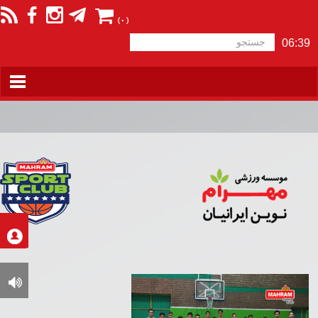
(
0
)
06:39