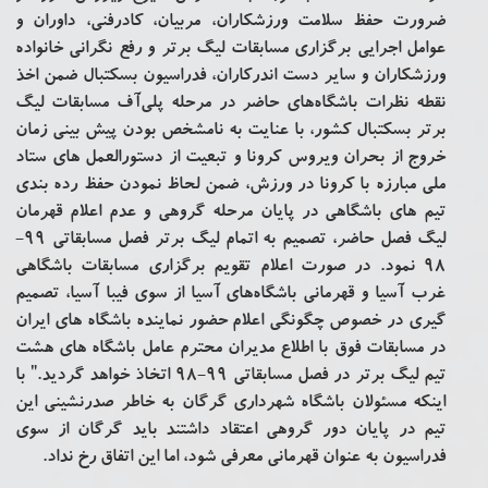
ضرورت حفظ سلامت ورزشکاران، مربیان، کادرفنی، داوران و
عوامل اجرایی برگزاری مسابقات لیگ برتر و رفع نگرانی خانواده
ورزشکاران و سایر دست اندرکاران، فدراسیون بسکتبال ضمن اخذ
نقطه‌ نظرات باشگاه‌های حاضر در مرحله پلی‌آف مسابقات لیگ
برتر بسکتبال کشور، با عنایت به نامشخص بودن پیش بینی زمان
خروج از بحران ویروس کرونا و تبعیت از دستورالعمل های ستاد
ملی مبارزه با کرونا در ورزش، ضمن لحاظ نمودن حفظ رده بندی
تیم های باشگاهی در پایان مرحله گروهی و عدم اعلام قهرمان
لیگ فصل حاضر، تصمیم به اتمام لیگ برتر فصل مسابقاتی 99-
98 نمود. در صورت اعلام تقویم برگزاری مسابقات باشگاهی
غرب آسیا و قهرمانی باشگاه‌های آسیا از سوی فیبا آسیا، تصمیم
گیری در خصوص چگونگی اعلام حضور نماینده باشگاه های ایران
در مسابقات فوق با اطلاع مدیران محترم عامل باشگاه های هشت
تیم لیگ برتر در فصل مسابقاتی 99-98 اتخاذ خواهد گردید." با
اینکه مسئولان باشگاه شهرداری گرگان به خاطر صدرنشینی این
تیم در پایان دور گروهی اعتقاد داشتند باید گرگان از سوی
فدراسیون به عنوان قهرمانی معرفی شود، اما این اتفاق رخ نداد.