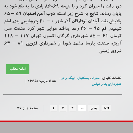
دور رفت را جبران کرد و با نتیجه 69-86 بازی را به نفع خود به
پایان رساند. نتایج به شرح زیر است: ذوب آهن اصفهان ۵۹ – ۶۵
پالایش نفت آبادان توفارقان آذر شهر ۰ – ۲۰ پتروشیمی بندر امام
شیمیدر قم ۹۵ – ۴۶ رعد پدافند هوایی شهر کرد صنعت مس
کرمان ۶۱ – ۸۵ شهرداری گرگان اکسون تهران ۱۱۷ – ۱۱۸
آویژه صنعت پارسا مشهد شورا و شهرداری قزوین ۸۱ – ۶۴
نیروی زمینی
ادامه مطلب
کلمات کلیدی :
مهرام
,
بسکتبال
,
لیگ برتر
,
تعداد بازدید :2665 |
شهرداری بندر عباس
...
صفحه 1 از 77
انتها
بعدی
3
2
1